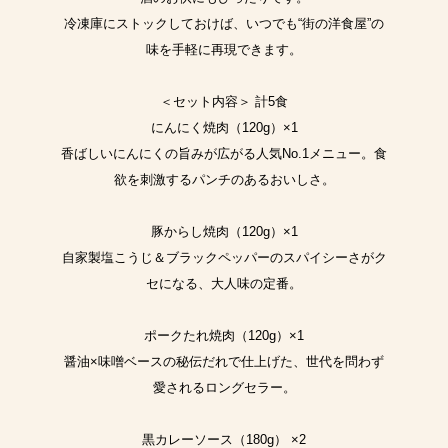
冷凍庫にストックしておけば、いつでも“街の洋食屋”の
味を手軽に再現できます。
＜セット内容＞ 計5食
にんにく焼肉（120g）×1
香ばしいにんにくの旨みが広がる人気No.1メニュー。食
欲を刺激するパンチのあるおいしさ。
豚からし焼肉（120g）×1
自家製塩こうじ＆ブラックペッパーのスパイシーさがク
セになる、大人味の定番。
ポークたれ焼肉（120g）×1
醤油×味噌ベースの秘伝だれで仕上げた、世代を問わず
愛されるロングセラー。
黒カレーソース（180g） ×2