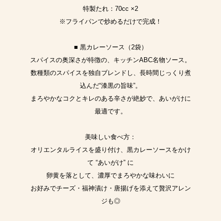
特製たれ：70cc ×2
※フライパンで炒めるだけで完成！
■ 黒カレーソース（2袋）
スパイスの奥深さが特徴の、キッチンABC名物ソース。
数種類のスパイスを独自ブレンドし、長時間じっくり煮
込んだ“漆黒の旨味”。
まろやかなコクとキレのある辛さが絶妙で、あいがけに
最適です。
美味しい食べ方：
オリエンタルライスを盛り付け、黒カレーソースをかけ
て “あいがけ” に
卵黄を落として、濃厚でまろやかな味わいに
お好みでチーズ・福神漬け・唐揚げを添えて贅沢アレン
ジも◎